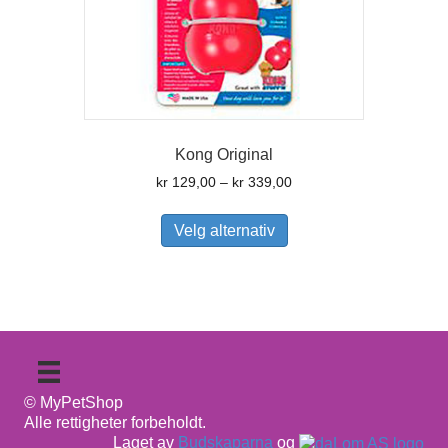
Kong Original
Prisområde:
kr
129,00
–
kr
339,00
kr 129,00
Dette
til
produktet
Velg alternativ
kr 339,00
har
flere
varianter.
Alternativene
kan
velges
på
produktsiden
© MyPetShop
Alle rettigheter forbeholdt.
Laget av
Budskaparna
og