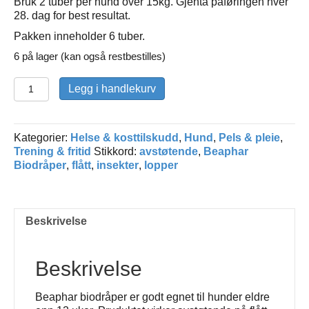
Bruk 2 tuber per hund over 15kg. Gjenta påføringen hver
28. dag for best resultat.
Pakken inneholder 6 tuber.
6 på lager (kan også restbestilles)
Beaphar
Legg i handlekurv
Biodråper
SPOT-
ON
Kategorier:
Helse & kosttilskudd
,
Hund
,
Pels & pleie
,
(hund
Trening & fritid
Stikkord:
avstøtende
,
Beaphar
over
Biodråper
,
flått
,
insekter
,
lopper
15
kg)
antall
Beskrivelse
Beskrivelse
Beaphar biodråper er godt egnet til hunder eldre