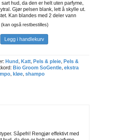
il sart hud, da den er helt uten parfyme,
tral. Gjør pelsen blank, lett å skylle ut.
stet. Kan blandes med 2 deler vann
 (kan også restbestilles)
Legg i handlekurv
e
er:
Hund
,
Katt
,
Pels & pleie
,
Pels &
kkord:
Bio Groom SoGentle
,
ekstra
ampo
,
kløe
,
shampo
yper. Såpefri! Rengjør effektivt med
t hud, da den er helt uten parfyme,