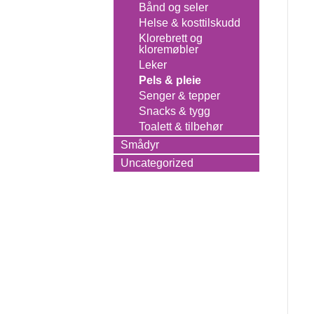
Bånd og seler
Helse & kosttilskudd
Klorebrett og
kloremøbler
Leker
Pels & pleie
Senger & tepper
Snacks & tygg
Toalett & tilbehør
Smådyr
Uncategorized