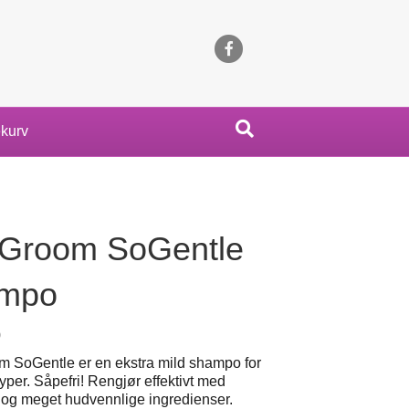
Facebook
kurv
 Groom SoGentle
mpo
0
m SoGentle er en ekstra mild shampo for
typer. Såpefri! Rengjør effektivt med
e og meget hudvennlige ingredienser.