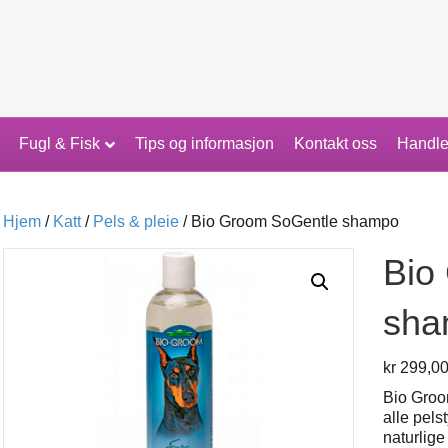
Fugl & Fisk
Tips og informasjon
Kontakt oss
Handle
Hjem
/
Katt
/
Pels & pleie
/ Bio Groom SoGentle shampo
Bio
sha
kr
299,0
Bio Groo
alle pels
naturlig