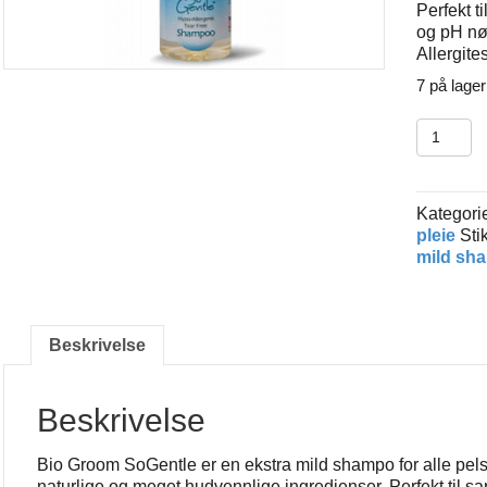
Perfekt t
og pH nøy
Allergite
7 på lager
Bio
Groom
SoGentl
shampo
Kategori
antall
pleie
Sti
mild sh
Beskrivelse
Beskrivelse
Bio Groom SoGentle er en ekstra mild shampo for alle pelst
naturlige og meget hudvennlige ingredienser. Perfekt til sar