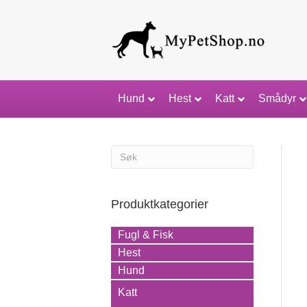
Hund
Hest
Katt
Smådyr
Produktkategorier
Fugl & Fisk
Hest
Hund
Katt