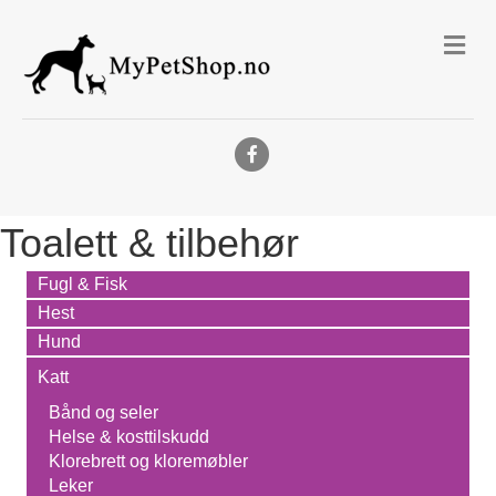
Me
Facebook
Toalett & tilbehør
Fugl & Fisk
Hest
Hund
Katt
Bånd og seler
Helse & kosttilskudd
Klorebrett og kloremøbler
Leker