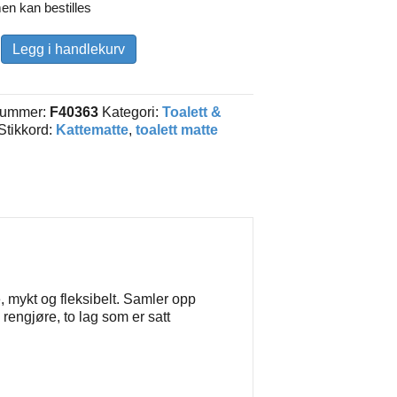
en kan bestilles
Legg i handlekurv
nummer:
F40363
Kategori:
Toalett &
Stikkord:
Kattematte
,
toalett matte
, mykt og fleksibelt. Samler opp
rengjøre, to lag som er satt