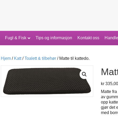
Fugl & Fisk
Tips og informasjon
Kontakt oss
Handle
Hjem
/
Katt
/
Toalett & tilbehør
/ Matte til kattedo.
Matt
kr
335,0
Matte fra
av gummi.
opp katt
gjør det 
med borr