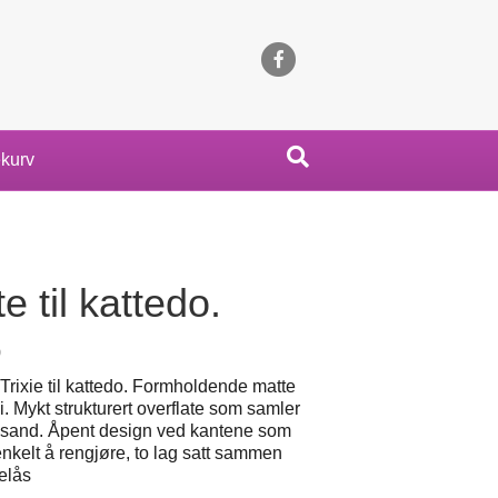
Facebook
kurv
e til kattedo.
0
 Trixie til kattedo. Formholdende matte
 Mykt strukturert overflate som samler
esand. Åpent design ved kantene som
enkelt å rengjøre, to lag satt sammen
elås