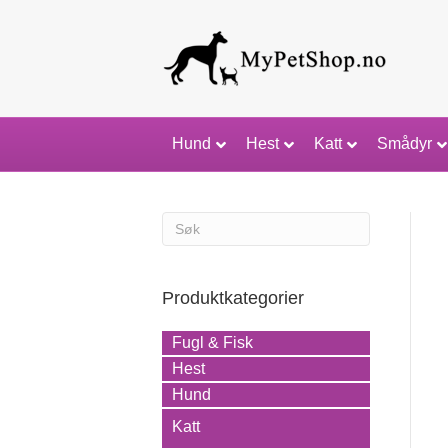
Hund
Hest
Katt
Smådyr
Produktkategorier
Fugl & Fisk
Hest
Hund
Katt