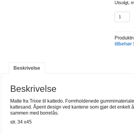
Utsolgt, m
Matte
til
kattedo.
antall
Produkt
tilbehør
Beskrivelse
Beskrivelse
Matte fra Trixie til kattedo. Formholdenede gummimateriale
kattesand. Åpent design ved kantene som gjør det enkelt å 
sammen med borrelås.
str. 34 x45