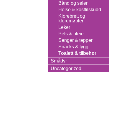
Bånd og seler
Helse & kosttilskudd
Klorebrett og
kloremøbler
Leker
Pels & pleie
Senger & tepper
Snacks & tygg
Toalett & tilbehør
Smådyr
Uncategorized