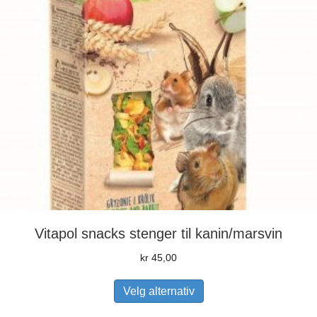
Vitapol snacks stenger til kanin/marsvin
kr
45,00
Dette
Velg alternativ
produktet