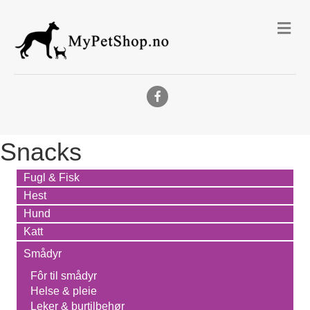
Me
Facebook
Snacks
Fugl & Fisk
Hest
Hund
Katt
Smådyr
Fôr til smådyr
Helse & pleie
Leker & burtilbehør