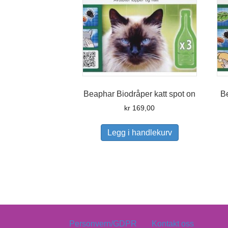
Beaphar Biodråper katt spot on
B
kr
169,00
Legg i handlekurv
Personvern/GDPR
Kontakt oss