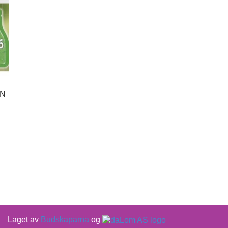
ON
Laget av
Budskaparna
og