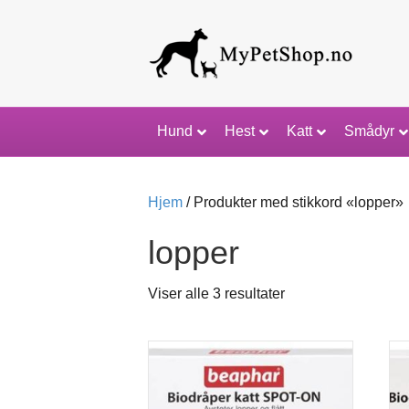
Hund
Hest
Katt
Smådyr
Hjem
/ Produkter med stikkord «lopper»
lopper
Viser alle 3 resultater