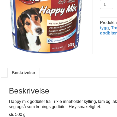
Happy
Mix
godbiter
antall
Produkt
tygg
,
Tre
godbiter
Beskrivelse
Beskrivelse
Happy mix godbiter fra Trixie inneholder kylling, lam og l
seg også som trenings godbiter. Høy smakelighet.
str. 500 g