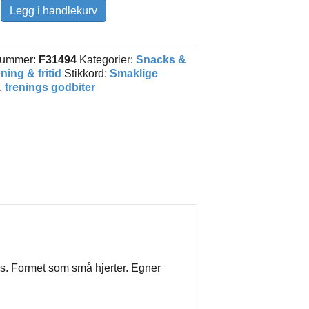
Legg i handlekurv
nummer:
F31494
Kategorier:
Snacks &
ning & fritid
Stikkord:
Smaklige
,
trenings godbiter
aks. Formet som små hjerter. Egner