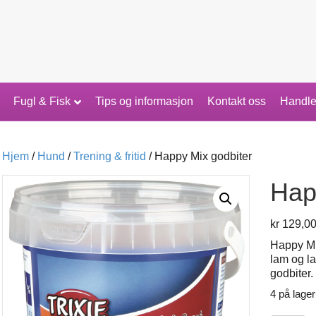
Fugl & Fisk
Tips og informasjon
Kontakt oss
Handle
Hjem
/
Hund
/
Trening & fritid
/ Happy Mix godbiter
Hap
kr
129,0
Happy Mix
lam og l
godbiter.
4 på lager