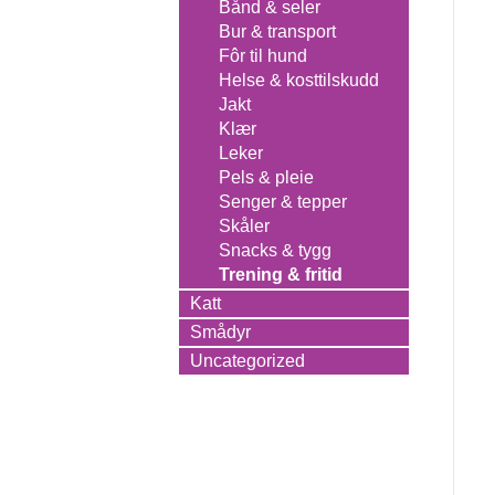
Bånd & seler
Bur & transport
Fôr til hund
Helse & kosttilskudd
Jakt
Klær
Leker
Pels & pleie
Senger & tepper
Skåler
Snacks & tygg
Trening & fritid
Katt
Smådyr
Uncategorized