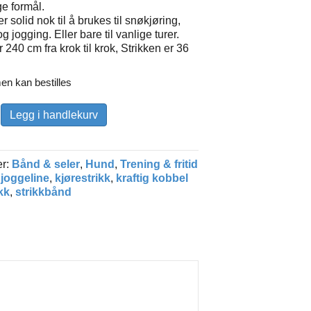
ge formål.
r solid nok til å brukes til snøkjøring,
g jogging. Eller bare til vanlige turer.
 240 cm fra krok til krok, Strikken er 36
en kan bestilles
ne
Legg i handlekurv
er:
Bånd & seler
,
Hund
,
Trening & fritid
:
joggeline
,
kjørestrikk
,
kraftig kobbel
kk
,
strikkbånd