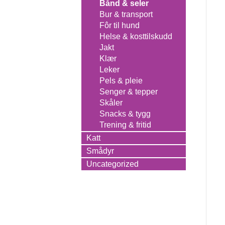
Bånd & seler
Bur & transport
Fôr til hund
Helse & kosttilskudd
Jakt
Klær
Leker
Pels & pleie
Senger & tepper
Skåler
Snacks & tygg
Trening & fritid
Katt
Smådyr
Uncategorized