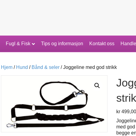
Fugl & Fisk
Tips og informasjon
Kontakt oss
Handle
Hjem
/
Hund
/
Bånd & seler
/ Joggeline med god strikk
Jog
stri
kr
499,0
Joggeline
med god s
begge end