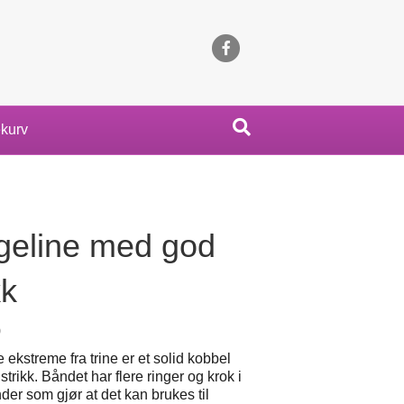
Facebook
kurv
geline med god
kk
0
 ekstreme fra trine er et solid kobbel
trikk. Båndet har flere ringer og krok i
er som gjør at det kan brukes til