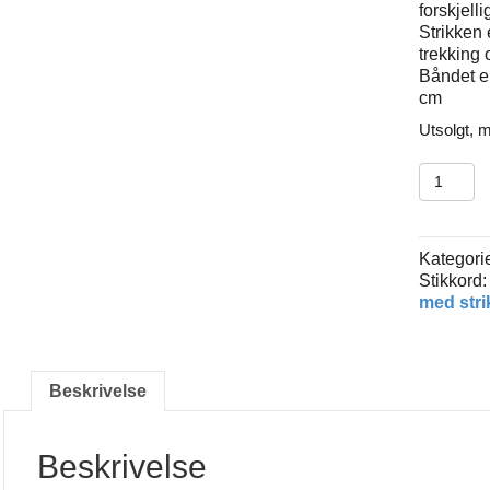
forskjelli
Strikken e
trekking o
Båndet er
cm
Utsolgt, m
Joggeli
med
god
strikk
Kategori
antall
Stikkord
med stri
Beskrivelse
Beskrivelse