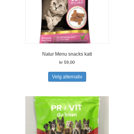
Natur Menu snacks katt
kr
59,00
Dette
produktet
Velg alternativ
har
flere
varianter.
Alternativene
kan
velges
på
produktsiden