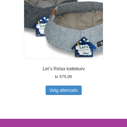
Let`s Relax kattekurv
kr
575,00
Dette
produktet
Velg alternativ
har
flere
varianter.
Alternativene
kan
velges