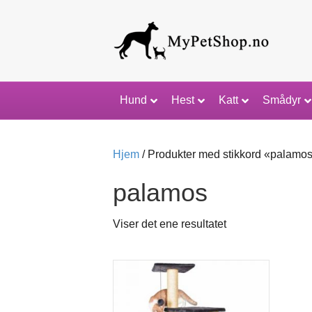
Hund
Hest
Katt
Smådyr
Hjem
/ Produkter med stikkord «palamo
palamos
Viser det ene resultatet