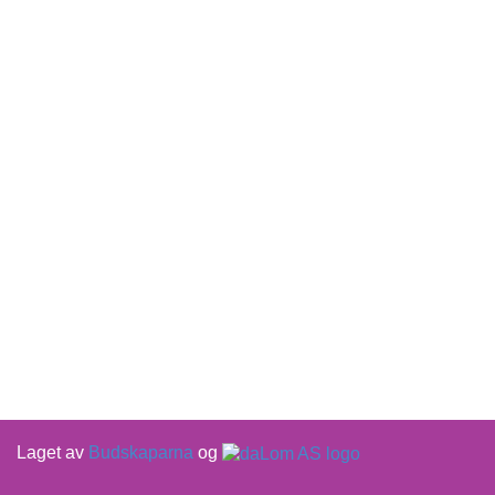
Laget av
Budskaparna
og