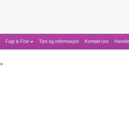
Fugl & Fisk
Tips og informasjon
Kontakt oss
Handle
s»