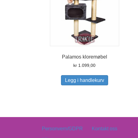
Palamos kloremøbel
kr
1.099,00
Legg i handlekurv
Personvern/GDPR
Kontakt oss