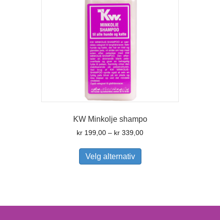
KW Minkolje shampo
Prisområde:
kr
199,00
–
kr
339,00
kr 199,00
Dette
til
produktet
Velg alternativ
kr 339,00
har
flere
varianter.
Alternativene
kan
velges