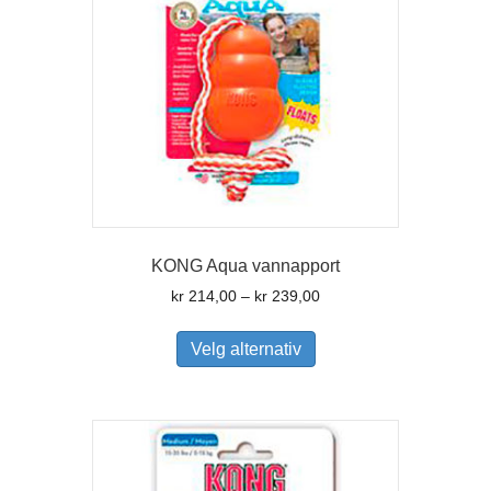
KONG Aqua vannapport
Prisområde:
kr
214,00
–
kr
239,00
kr 214,00
Dette
til
produktet
Velg alternativ
kr 239,00
har
flere
varianter.
Alternativene
kan
velges