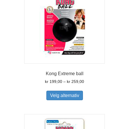
på
produktsiden
Kong Extreme ball
Prisområde:
kr
199,00
–
kr
259,00
kr 199,00
Dette
til
produktet
Velg alternativ
kr 259,00
har
flere
varianter.
Alternativene
kan
velges