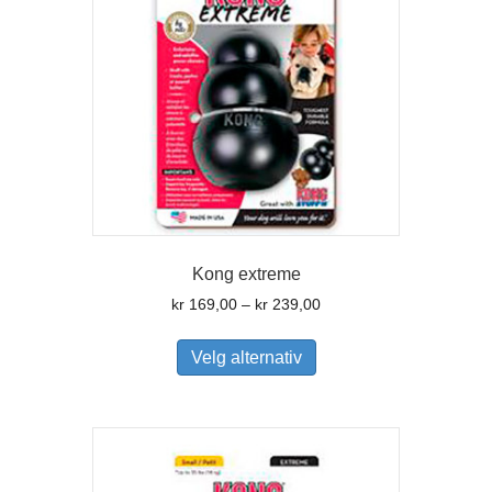
på
produktsiden
Kong extreme
Prisområde:
kr
169,00
–
kr
239,00
kr 169,00
Dette
til
produktet
Velg alternativ
kr 239,00
har
flere
varianter.
Alternativene
kan
velges