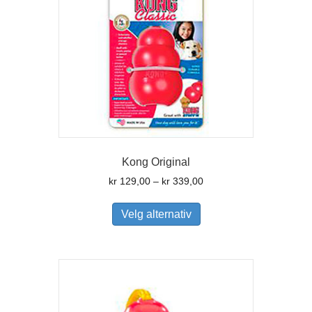
på
produktsiden
Kong Original
Prisområde:
kr
129,00
–
kr
339,00
kr 129,00
Dette
til
produktet
Velg alternativ
kr 339,00
har
flere
varianter.
Alternativene
kan
velges
på