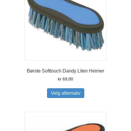
Børste Softtouch Dandy Liten Heimer
kr
69,00
Dette
produktet
Velg alternativ
har
flere
varianter.
Alternativene
kan
velges