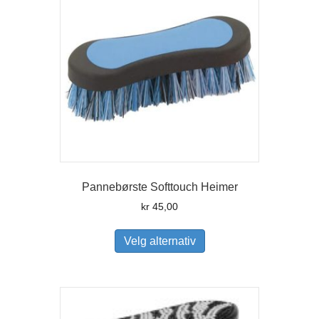
på
produktsiden
Pannebørste Softtouch Heimer
kr
45,00
Dette
produktet
Velg alternativ
har
flere
varianter.
Alternativene
kan