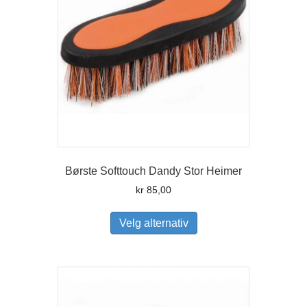
på
produktsiden
Børste Softtouch Dandy Stor Heimer
kr
85,00
Dette
produktet
Velg alternativ
har
flere
varianter.
Alternativene
kan
velges