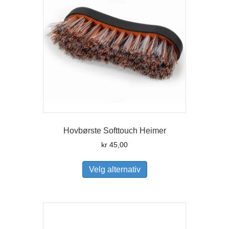
på
produktsiden
Hovbørste Softtouch Heimer
kr
45,00
Dette
produktet
Velg alternativ
har
flere
varianter.
Alternativene
kan
velges