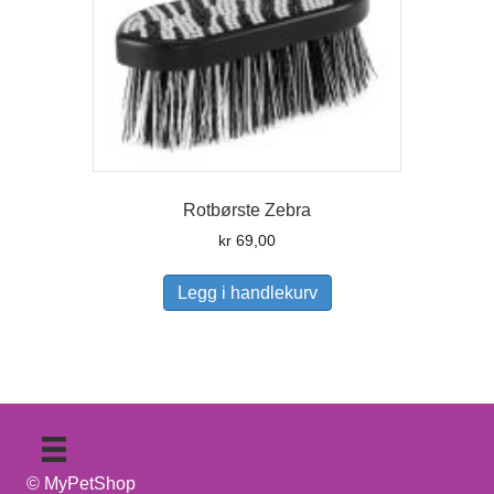
velges
på
produktsiden
Rotbørste Zebra
kr
69,00
Legg i handlekurv
© MyPetShop