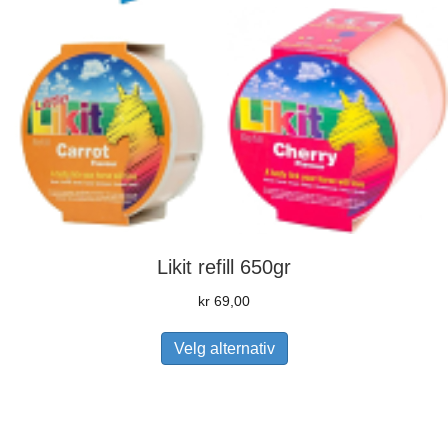
Likit refill 650gr
kr
69,00
Dette
Velg alternativ
produktet
har
flere
varianter.