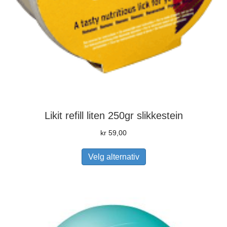
Likit refill liten 250gr slikkestein
kr
59,00
Dette
Velg alternativ
produktet
har
flere
varianter.
Alternativene
kan