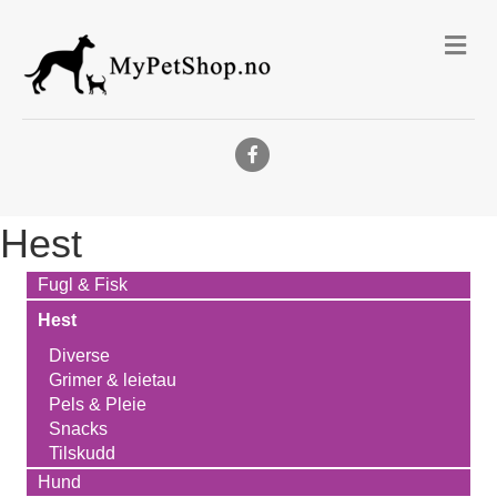
Me
Facebook
Hest
Fugl & Fisk
Hest
Diverse
Grimer & leietau
Pels & Pleie
Snacks
Tilskudd
Hund