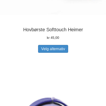
Hovbørste Softtouch Heimer
kr
45,00
Dette
Velg alternativ
produktet
har
flere
varianter.
Alternativene
kan
velges
på
produktsiden