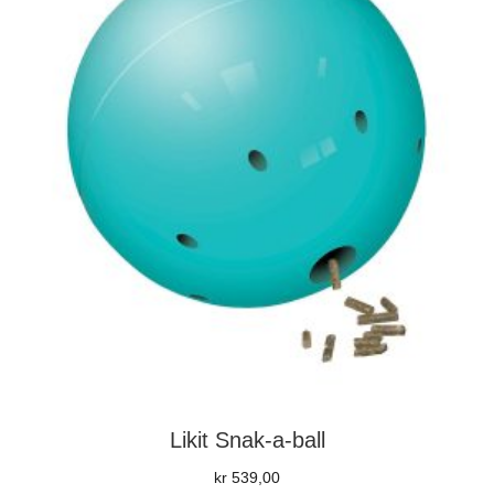
velges
på
produktsiden
Likit Snak-a-ball
kr
539,00