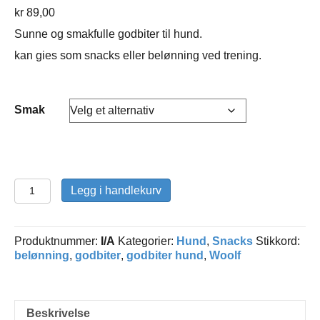
kr
89,00
Sunne og smakfulle godbiter til hund.
kan gies som snacks eller belønning ved trening.
Smak
Woolf
Legg i handlekurv
stripes
godbiter
antall
Produktnummer:
I/A
Kategorier:
Hund
,
Snacks
Stikkord:
belønning
,
godbiter
,
godbiter hund
,
Woolf
Beskrivelse