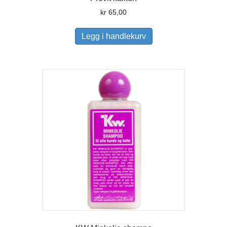
kr
65,00
Legg i handlekurv