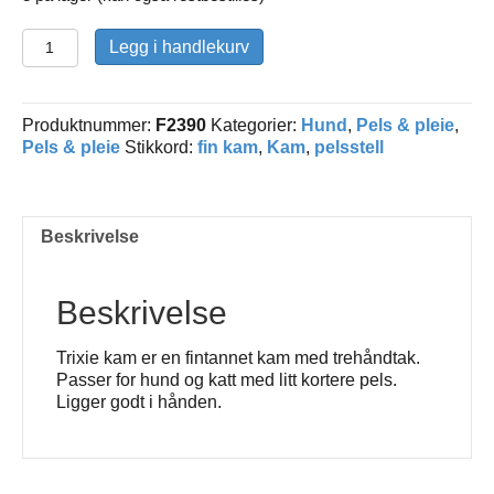
Kam
Legg i handlekurv
fin
med
trehåndtak
Produktnummer:
F2390
Kategorier:
Hund
,
Pels & pleie
,
antall
Pels & pleie
Stikkord:
fin kam
,
Kam
,
pelsstell
Beskrivelse
Beskrivelse
Trixie kam er en fintannet kam med trehåndtak.
Passer for hund og katt med litt kortere pels.
Ligger godt i hånden.