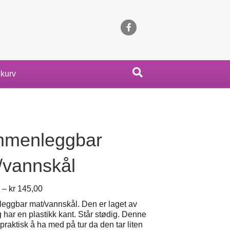
Facebook
kurv
menleggbar
/vannskål
Prisområde:
–
kr
145,00
kr 119,00
ggbar mat/vannskål. Den er laget av
til
g har en plastikk kant. Står stødig. Denne
kr 145,00
 praktisk å ha med på tur da den tar liten