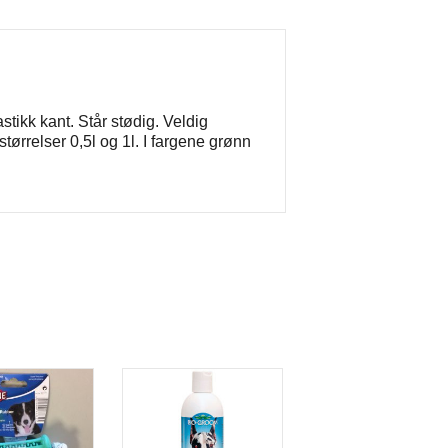
ikk kant. Står stødig. Veldig
tørrelser 0,5l og 1l. I fargene grønn