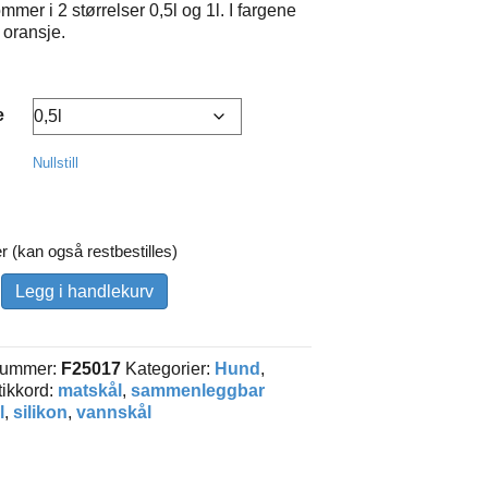
mmer i 2 størrelser 0,5l og 1l. I fargene
 oransje.
e
Nullstill
r (kan også restbestilles)
leggbar
Legg i handlekurv
nskål
nummer:
F25017
Kategorier:
Hund
,
tikkord:
matskål
,
sammenleggbar
l
,
silikon
,
vannskål