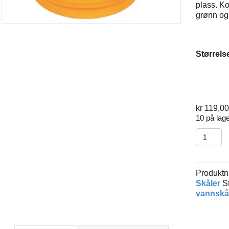
plass. Ko
grønn og
Størrels
kr
119,00
10 på lage
Sammen
mat/van
antall
Produkt
Skåler
S
vannskå