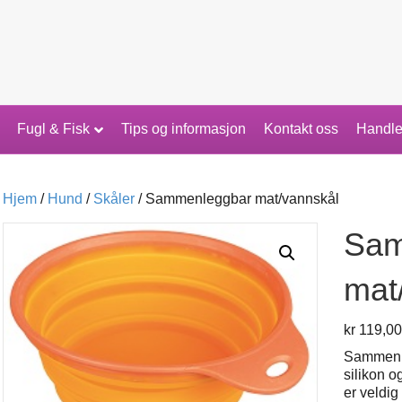
Fugl & Fisk
Tips og informasjon
Kontakt oss
Handle
Hjem
/
Hund
/
Skåler
/ Sammenleggbar mat/vannskål
Sam
mat
kr
119,00
Sammenle
silikon o
er veldig