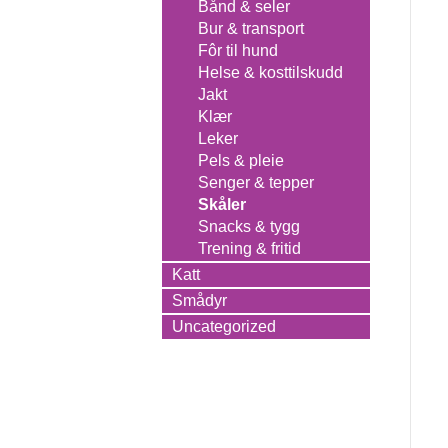
Bånd & seler
Bur & transport
Fôr til hund
Helse & kosttilskudd
Jakt
Klær
Leker
Pels & pleie
Senger & tepper
Skåler
Snacks & tygg
Trening & fritid
Katt
Smådyr
Uncategorized