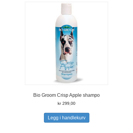
Alternativene
kan
velges
på
produktsiden
Bio Groom Crisp Apple shampo
kr
299,00
Legg i handlekurv