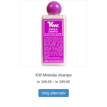
Alternativene
kan
velges
på
produktsiden
KW Minkolje shampo
Prisområde:
kr
199,00
–
kr
339,00
kr 199,00
Dette
til
produktet
Velg alternativ
kr 339,00
har
flere
varianter.