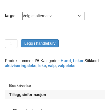
farge
Petit
Legg i handlekurv
Lola
valpeleke
antall
Produktnummer:
I/A
Kategorier:
Hund
,
Leker
Stikkord:
aktiviseringsleke
,
leke
,
valp
,
valpeleke
Beskrivelse
Tilleggsinformasjon