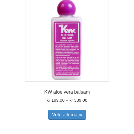
KW aloe vera balsam
Prisområde:
kr
199,00
–
kr
339,00
kr 199,00
Dette
til
produktet
Velg alternativ
kr 339,00
har
flere
varianter.