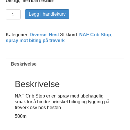
Utsolgt, men kan bestilles
NAF
Legg i handlekurv
Crib
Stop
antall
Kategorier:
Diverse
,
Hest
Stikkord:
NAF Crib Stop
,
spray mot biting på treverk
Beskrivelse
Beskrivelse
NAF Crib Stop er en spray med ubehagelig
smak for å hindre uønsket biting og tygging på
treverk osv hos hesten
500ml