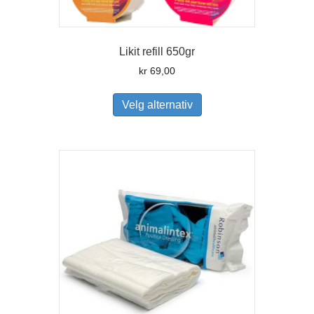
Likit refill 650gr
kr
69,00
Dette
produktet
Velg alternativ
har
flere
varianter.
Alternativene
kan
velges
på
produktsiden