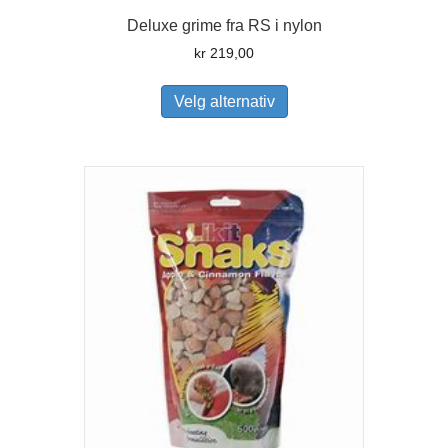
Deluxe grime fra RS i nylon
kr
219,00
Dette
produktet
Velg alternativ
har
flere
varianter.
Alternativene
kan
velges
på
produktsiden