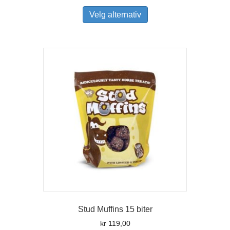
Dette
produktet
Velg alternativ
har
flere
varianter.
Alternativene
kan
velges
på
produktsiden
Stud Muffins 15 biter
kr
119,00