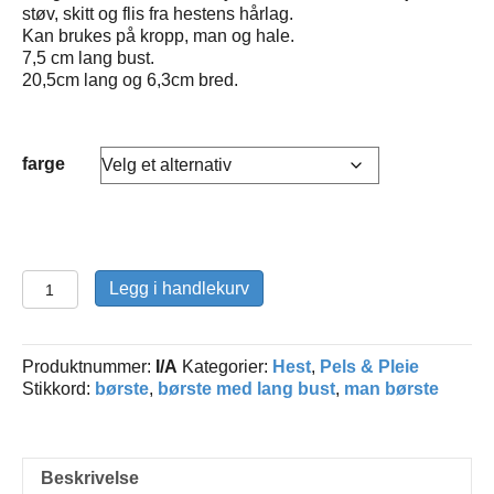
støv, skitt og flis fra hestens hårlag.
Kan brukes på kropp, man og hale.
7,5 cm lang bust.
20,5cm lang og 6,3cm bred.
farge
Børste
Legg i handlekurv
Softtouch
Dandy
Lang
Produktnummer:
I/A
Kategorier:
Hest
,
Pels & Pleie
Bust
Stikkord:
børste
,
børste med lang bust
,
man børste
Heimer
antall
Beskrivelse