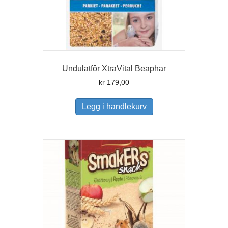
Undulatfôr XtraVital Beaphar
kr
179,00
Legg i handlekurv