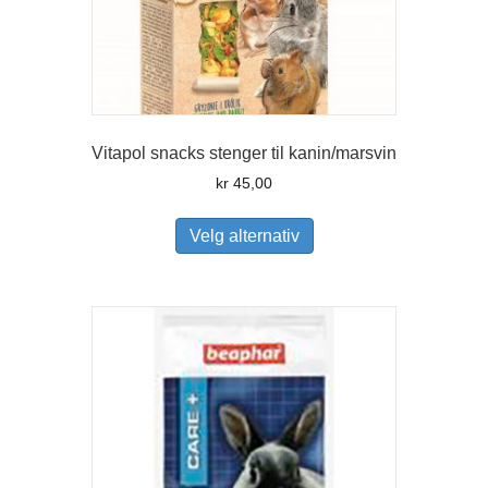
Vitapol snacks stenger til kanin/marsvin
kr
45,00
Dette
produktet
Velg alternativ
har
flere
varianter.
Alternativene
kan
velges
på
produktsiden