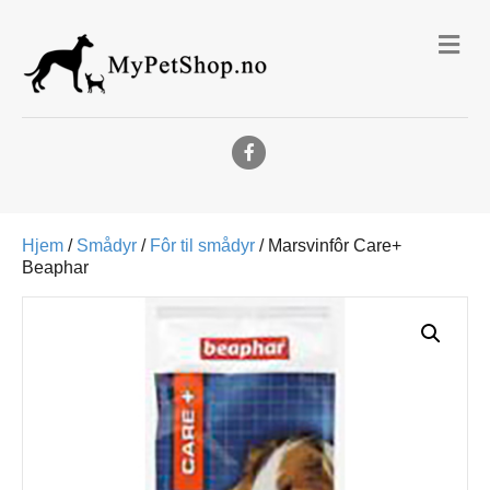
Me
Facebook
Hjem
/
Smådyr
/
Fôr til smådyr
/ Marsvinfôr Care+
Beaphar