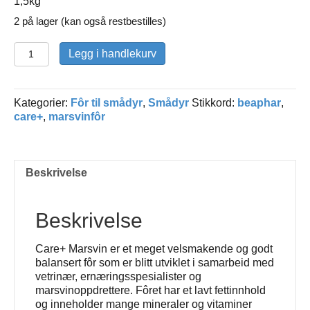
1,5kg
2 på lager (kan også restbestilles)
Marsvinfôr
Legg i handlekurv
Care+
Beaphar
antall
Kategorier:
Fôr til smådyr
,
Smådyr
Stikkord:
beaphar
,
care+
,
marsvinfôr
Beskrivelse
Beskrivelse
Care+ Marsvin er et meget velsmakende og godt
balansert fôr som er blitt utviklet i samarbeid med
vetrinær, ernæringsspesialister og
marsvinoppdrettere. Fôret har et lavt fettinnhold
og inneholder mange mineraler og vitaminer